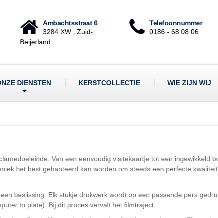
Ambachtsstraat 6
Telefoonnummer
3284 XW , Zuid-
0186 - 68 08 06
Beijerland
ONZE DIENSTEN
KERSTCOLLECTIE
WIE ZIJN WIJ
eclamedoeleinde. Van een eenvoudig visitekaartje tot een ingewikkeld boe
niek het best gehanteerd kan worden om steeds een perfecte kwaliteit t
een beslissing. Elk stukje drukwerk wordt op een passende pers gedruk
er to plate). Bij dit proces vervalt het filmtraject.